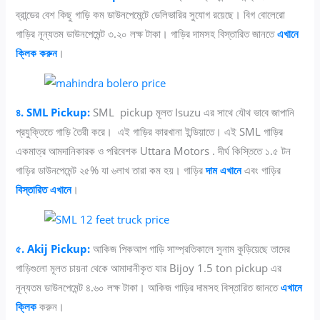
ব্রান্ডের বেশ কিছু গাড়ি কম ডাউনপেমেন্টে ডেলিভারির সুযোগ রয়েছে। বিগ বোলেরো
গাড়ির নূন্যতম ডাউনপেমেন্ট ৩.২০ লক্ষ টাকা। গাড়ির দামসহ বিস্তারিত জানতে
এখানে
ক্লিক করুন
।
৪. SML Pickup:
SML pickup মূলত Isuzu এর সাথে যৌথ ভাবে জাপানি
প্রযুক্তিতে গাড়ি তৈরী করে। এই গাড়ির কারখানা ইন্ডিয়াতে। এই SML গাড়ির
একমাত্র আমদানিকারক ও পরিবেশক Uttara Motors . দীর্ঘ কিস্তিতে ১.৫ টন
গাড়ির ডাউনপেমেন্ট ২৫% যা ৬লাখ তারা কম হয়। গাড়ির
দাম এখানে
এবং গাড়ির
বিস্তারিত এখানে
।
৫. Akij Pickup:
আকিজ পিকআপ গাড়ি সাম্প্রতিকালে সুনাম কুড়িয়েছে তাদের
গাড়িগুলো মূলত চায়না থেকে আমাদানীকৃত যার Bijoy 1.5 ton pickup এর
নূন্যতম ডাউনপেমেন্ট ৪.৬০ লক্ষ টাকা। আকিজ গাড়ির দামসহ বিস্তারিত জানতে
এখানে
ক্লিক
করুন।