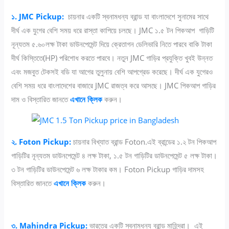
১. JMC Pickup:
চায়নার একটি স্বনামধন্য ব্রান্ড যা বাংলাদেশে সুনামের সাথে
দীর্ঘ এক যুগের বেশি সময় ধরে রাস্তা কাপিয়ে চলছে। JMC ১.৫ টন পিকআপ গাড়িটি
নূন্যতম ৫.৬০লক্ষ টাকা ডাউনপেমেন্ট দিয়ে ক্রেতাগন ডেলিভারি নিতে পারবে বাকি টাকা
দীর্ঘ কিস্তিতে(HP) পরিশোধ করতে পারবে। নতুন JMC গাড়ির প্রযুক্তি খুবই উন্নত
এবং মজবুত টেকসই বডি যা আগের তুলুনায় বেশি আপগ্রেড করেছে। দীর্ঘ এক যুগেরও
বেশি সময় ধরে বাংলাদেশের বাজারে JMC রাজত্ব করে আসছে। JMC পিকআপ গাড়ির
দাম ও বিস্তারিত জানতে
এখানে ক্লিক
করুন।
২. Foton Pickup:
চায়নার বিখ্যাত ব্রান্ড Foton.এই ব্রান্ডের ১.২ টন পিকআপ
গাড়িটির নূন্যতম ডাউনপেমেন্ট ৪ লক্ষ টাকা, ১.৫ টন গাড়িটির ডাউনপেমেন্ট ৫ লক্ষ টাকা।
৩ টন গাড়িটির ডাউনপেমেন্ট ৬ লক্ষ টাকার কম। Foton Pickup গাড়ির দামসহ
বিস্তারিত জানতে
এখানে ক্লিক
করুন।
৩. Mahindra Pickup:
ভারতের একটি স্বনামধন্য ব্রান্ড মাহিন্দ্রা। এই