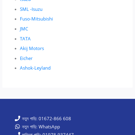
SML -Isuzu
Fuso-Mitsubishi
JMC
TATA
Akij Motors
Eicher
Ashok-Leyland
নতুন গাড়ি: 01672-866 608
নতুন গাড়ি: WhatsApp
মাহিন্দ্রা গাড়ি: 01978-937447