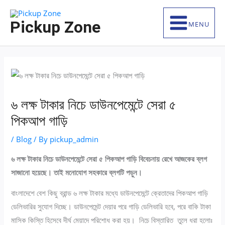
Skip
S
to
e
Pickup Zone
MENU
content
a
r
c
h
f
৬ লক্ষ টাকার নিচে ডাউনপেমেন্টে সেরা ৫
o
পিকআপ গাড়ি
r
:
/
Blog
/ By
pickup_admin
৬ লক্ষ টাকার নিচে ডাউনপেমেন্টে সেরা ৫ পিকআপ গাড়ি বিবেচনায় রেখে আজকের ব্লগ
সাজানো হয়েছে। তাই মনোযোগ সহকারে ব্লগটি পড়ুন।
বাংলাদেশে বেশ কিছু ব্রান্ড ৬ লক্ষ টাকার মধ্যে ডাউনপেমেন্টে ক্রেতাদের পিকআপ গাড়ি
ডেলিভারির সুযোগ দিচ্ছে। ডাউনপেমেন্ট দেয়ার পরে গাড়ি ডেলিভারি হবে, পরে বাকি টাকা
মাসিক কিস্তি হিসেবে দীর্ঘ মেয়াদে পরিশোধ করা হয়। নিচে বিস্তারিত তুলে ধরা হলোঃ