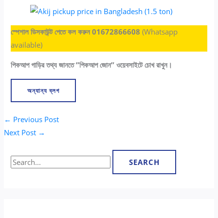
স্পেশাল ডিসকাউন্ট পেতে কল করুন 01672866608
(Whatsapp
available)
পিকআপ গাড়ির তথ্য জানতে ”পিকআপ জোন” ওয়েবসাইটে চোখ রাখুন।
অন্যান্য ব্লগ
←
Previous Post
Next Post
→