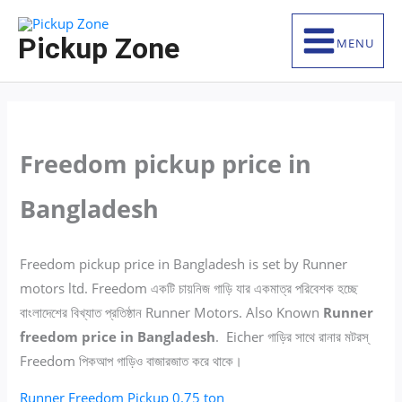
Skip
S
to
e
Pickup Zone
MENU
content
a
r
c
h
Freedom pickup price in
f
o
Bangladesh
r
:
Freedom pickup price in Bangladesh is set by Runner
motors ltd. Freedom একটি চায়নিজ গাড়ি যার একমাত্র পরিবেশক হচ্ছে
বাংলাদেশের বিখ্যাত প্রতিষ্ঠান Runner Motors. Also Known
Runner
freedom price in Bangladesh
. Eicher গাড়ির সাথে রানার মটরস্
Freedom পিকআপ গাড়িও বাজারজাত করে থাকে।
Runner Freedom Pickup 0.75 ton