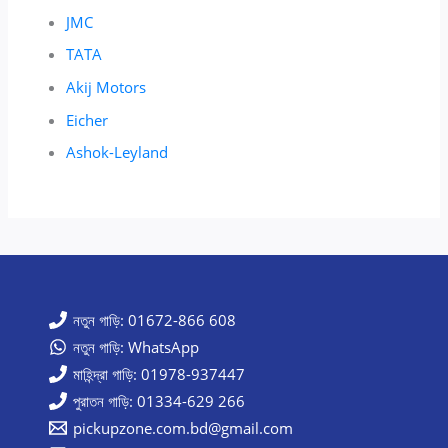
JMC
TATA
Akij Motors
Eicher
Ashok-Leyland
নতুন গাড়ি: 01672-866 608
নতুন গাড়ি: WhatsApp
মাহিন্দ্রা গাড়ি: 01978-937447
পুরাতন গাড়ি: 01334-629 266
pickupzone.com.bd@gmail.com