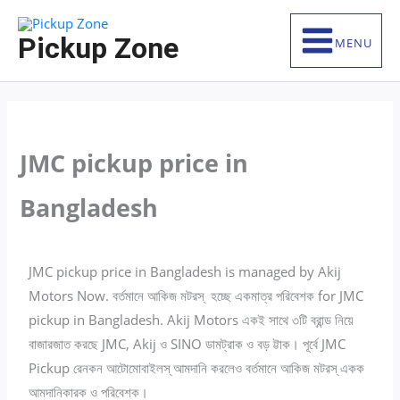
Skip
S
to
e
Pickup Zone
MENU
content
a
r
c
h
JMC pickup price in
f
o
Bangladesh
r
:
JMC pickup price in Bangladesh is managed by Akij
Motors Now. বর্তমানে ‍আকিজ মটরস্ হচ্ছে একমাত্র পরিবেশক for JMC
pickup in Bangladesh. Akij Motors একই সাথে ৩টি ব্রান্ড নিয়ে
বাজারজাত করছে JMC, Akij ও SINO ডামট্রাক ও বড় ট্টাক। পূর্বে JMC
Pickup রেনকন আটোমোবাইলস্ আমদানি করলেও বর্তমানে আকিজ মটরস্ একক
আমদানিকারক ও পরিবেশক।