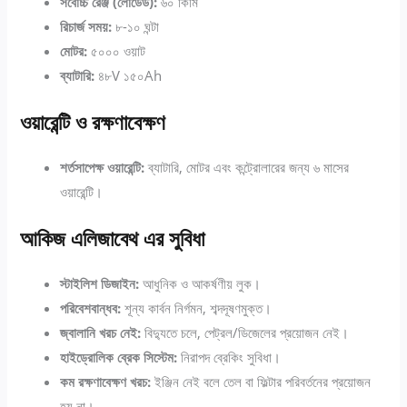
সর্বোচ্চ রেঞ্জ (লোডেড):
৬০ কিমি
রিচার্জ সময়:
৮-১০ ঘন্টা
মোটর:
৫০০০ ওয়াট
ব্যাটারি:
৪৮V ১৫০Ah
ওয়ারেন্টি ও রক্ষণাবেক্ষণ
শর্তসাপেক্ষ ওয়ারেন্টি:
ব্যাটারি, মোটর এবং কন্ট্রোলারের জন্য ৬ মাসের
ওয়ারেন্টি।
আকিজ এলিজাবেথ এর সুবিধা
স্টাইলিশ ডিজাইন:
আধুনিক ও আকর্ষণীয় লুক।
পরিবেশবান্ধব:
শূন্য কার্বন নির্গমন, শব্দদূষণমুক্ত।
জ্বালানি খরচ নেই:
বিদ্যুতে চলে, পেট্রল/ডিজেলের প্রয়োজন নেই।
হাইড্রোলিক ব্রেক সিস্টেম:
নিরাপদ ব্রেকিং সুবিধা।
কম রক্ষণাবেক্ষণ খরচ:
ইঞ্জিন নেই বলে তেল বা ফিল্টার পরিবর্তনের প্রয়োজন
হয় না।