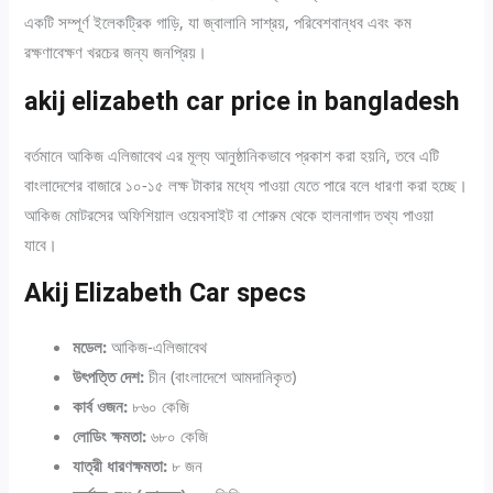
একটি সম্পূর্ণ ইলেকট্রিক গাড়ি, যা জ্বালানি সাশ্রয়, পরিবেশবান্ধব এবং কম
রক্ষণাবেক্ষণ খরচের জন্য জনপ্রিয়।
akij elizabeth car price in bangladesh
বর্তমানে আকিজ এলিজাবেথ এর মূল্য আনুষ্ঠানিকভাবে প্রকাশ করা হয়নি, তবে এটি
বাংলাদেশের বাজারে ১০-১৫ লক্ষ টাকার মধ্যে পাওয়া যেতে পারে বলে ধারণা করা হচ্ছে।
আকিজ মোটরসের অফিশিয়াল ওয়েবসাইট বা শোরুম থেকে হালনাগাদ তথ্য পাওয়া
যাবে।
Akij Elizabeth Car specs
মডেল:
আকিজ-এলিজাবেথ
উৎপত্তি দেশ:
চীন (বাংলাদেশে আমদানিকৃত)
কার্ব ওজন:
৮৬০ কেজি
লোডিং ক্ষমতা:
৬৮০ কেজি
যাত্রী ধারণক্ষমতা:
৮ জন