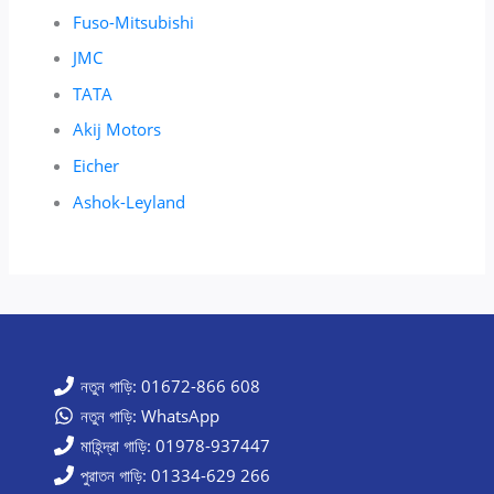
Fuso-Mitsubishi
JMC
TATA
Akij Motors
Eicher
Ashok-Leyland
নতুন গাড়ি: 01672-866 608
নতুন গাড়ি: WhatsApp
মাহিন্দ্রা গাড়ি: 01978-937447
পুরাতন গাড়ি: 01334-629 266