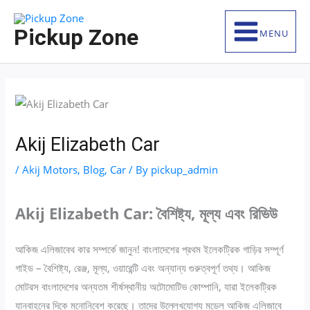
Skip
S
to
e
Pickup Zone
MENU
content
a
r
c
h
f
Akij Elizabeth Car
o
r
/
Akij Motors
,
Blog
,
Car
/ By
pickup_admin
:
Akij Elizabeth Car: বৈশিষ্ট্য, মূল্য এবং রিভিউ
আকিজ এলিজাবেথ কার সম্পর্কে জানুন! বাংলাদেশের প্রথম ইলেকট্রিক গাড়ির সম্পূর্ণ
গাইড – বৈশিষ্ট্য, রেঞ্জ, মূল্য, ওয়ারেন্টি এবং অন্যান্য গুরুত্বপূর্ণ তথ্য। আকিজ
মোটরস বাংলাদেশের অন্যতম শীর্ষস্থানীয় অটোমোটিভ কোম্পানি, যারা ইলেকট্রিক
যানবাহনের দিকে মনোনিবেশ করেছে। তাদের উল্লেখযোগ্য মডেল আকিজ এলিজাবে