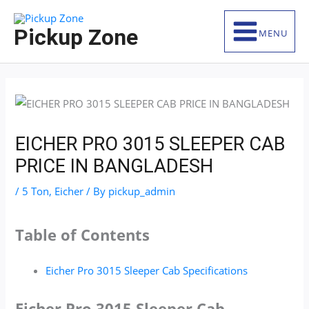
Skip
S
to
e
Pickup Zone
MENU
content
a
r
c
h
f
EICHER PRO 3015 SLEEPER CAB
o
PRICE IN BANGLADESH
r
:
/
5 Ton
,
Eicher
/ By
pickup_admin
Table of Contents
Eicher Pro 3015 Sleeper Cab Specifications
Eicher Pro 3015 Sleeper Cab