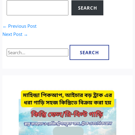
SEARCH
←
Previous Post
Next Post
→