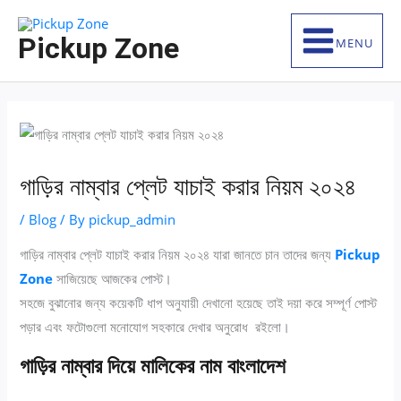
Skip
S
to
e
Pickup Zone
MENU
content
a
r
c
h
f
গাড়ির নাম্বার প্লেট যাচাই করার নিয়ম ২০২৪
o
r
/
Blog
/ By
pickup_admin
:
গাড়ির নাম্বার প্লেট যাচাই করার নিয়ম ২০২৪ যারা জানতে চান তাদের জন্য
Pickup
Zone
সাজিয়েছে আজকের পোস্ট।
সহজে বুঝানোর জন্য কয়েকটি ধাপ অনুযায়ী দেখানো হয়েছে তাই দয়া করে সম্পূর্ণ পোস্ট
পড়ার এবং ফটোগুলো মনোযোগ সহকারে দেখার অনুরোধ রইলো।
গাড়ির নাম্বার দিয়ে মালিকের নাম বাংলাদেশ