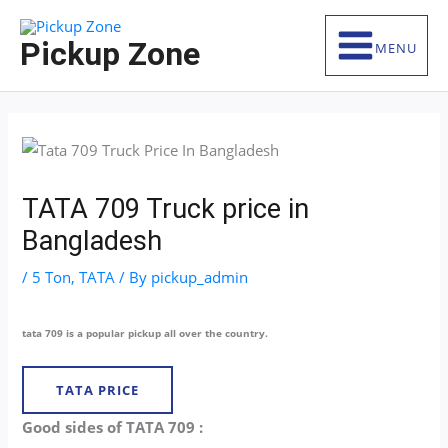
Skip
S
to
e
Pickup Zone
MENU
content
a
r
c
h
f
TATA 709 Truck price in
o
Bangladesh
r
:
/
5 Ton
,
TATA
/ By
pickup_admin
tata 709 is a popular pickup all over the country.
TATA PRICE
Good sides of TATA 709 :