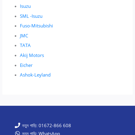
Isuzu
SML -Isuzu
Fuso-Mitsubishi
JMC
TATA
Akij Motors
Eicher
Ashok-Leyland
নতুন গাড়ি: 01672-866 608
নতুন গাড়ি: WhatsApp