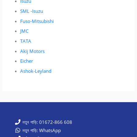
Isuzu
SML -Isuzu
Fuso-Mitsubishi
JMC
TATA
Akij Motors
Eicher
Ashok-Leyland
নতুন গাড়ি: 01672-866 608
নতুন গাড়ি: WhatsApp