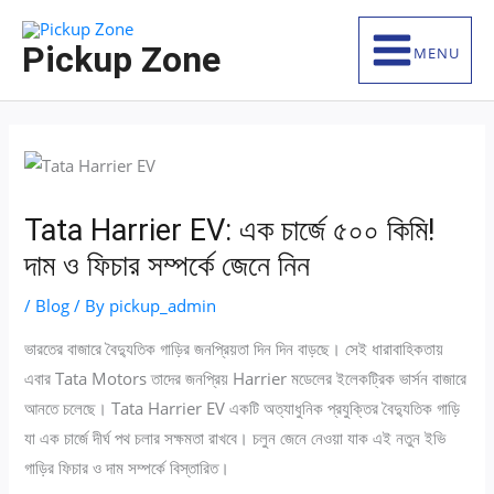
Skip
S
to
e
Pickup Zone
MENU
content
a
r
c
h
f
Tata Harrier EV: এক চার্জে ৫০০ কিমি!
o
দাম ও ফিচার সম্পর্কে জেনে নিন
r
:
/
Blog
/ By
pickup_admin
ভারতের বাজারে বৈদ্যুতিক গাড়ির জনপ্রিয়তা দিন দিন বাড়ছে। সেই ধারাবাহিকতায়
এবার Tata Motors তাদের জনপ্রিয় Harrier মডেলের ইলেকট্রিক ভার্সন বাজারে
আনতে চলেছে। Tata Harrier EV একটি অত্যাধুনিক প্রযুক্তির বৈদ্যুতিক গাড়ি
যা এক চার্জে দীর্ঘ পথ চলার সক্ষমতা রাখবে। চলুন জেনে নেওয়া যাক এই নতুন ইভি
গাড়ির ফিচার ও দাম সম্পর্কে বিস্তারিত।