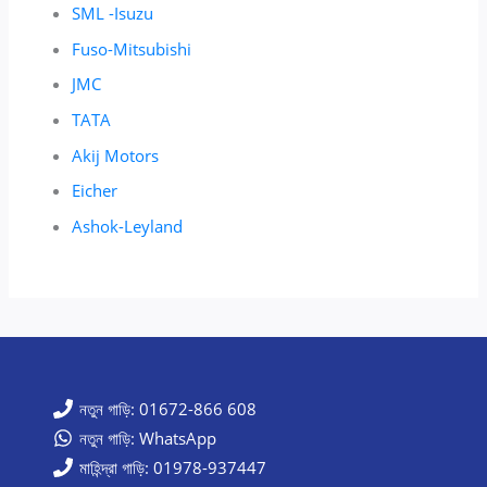
SML -Isuzu
Fuso-Mitsubishi
JMC
TATA
Akij Motors
Eicher
Ashok-Leyland
নতুন গাড়ি: 01672-866 608
নতুন গাড়ি: WhatsApp
মাহিন্দ্রা গাড়ি: 01978-937447