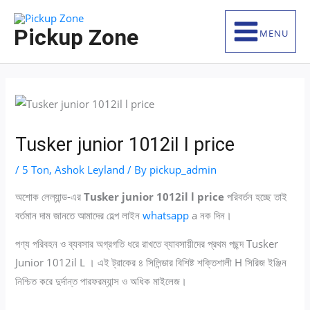
Skip
S
to
e
Pickup Zone
MENU
content
a
r
c
h
f
Tusker junior 1012il l price
o
r
/
5 Ton
,
Ashok Leyland
/ By
pickup_admin
:
অশোক লেল্যান্ড-এর
Tusker junior 1012il l price
পরিবর্তন হচ্ছে তাই
বর্তমান দাম জানতে আমাদের হেল্প লাইন
whatsapp
a নক দিন।
পণ্য পরিবহন ও ব্যবসার অগ্রগতি ধরে রাখতে ব্যাবসায়ীদের প্রথম পছন্দ Tusker
Junior 1012il L । এই ট্রাকের ৪ সিলিন্ডার বিশিষ্ট শক্তিশালী H সিরিজ ইঞ্জিন
নিশ্চিত করে দুর্দান্ত পারফরম্যান্স ও অধিক মাইলেজ।